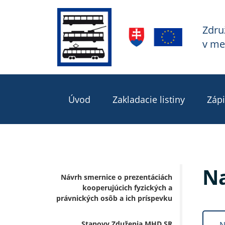
Zdru
v me
Úvod
Zakladacie listiny
Zápi
Na
Návrh smernice o prezentáciách
kooperujúcich fyzických a
právnických osôb a ich príspevku
Stanovy Zduženia MHD SR